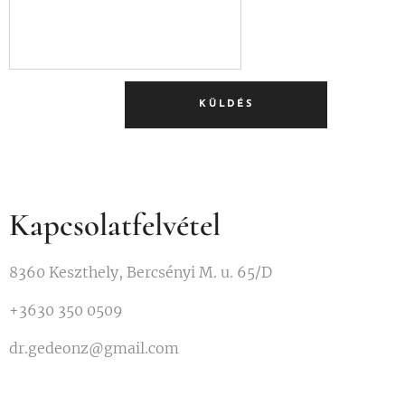
KÜLDÉS
Kapcsolatfelvétel
8360 Keszthely, Bercsényi M. u. 65/D
+3630 350 0509
dr.gedeonz@gmail.com